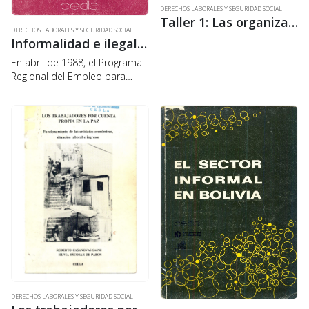
DERECHOS LABORALES Y SEGURIDAD SOCIAL
Taller 1: Las organizaciones artesanales. Situación actual y perspectivas
DERECHOS LABORALES Y SEGURIDAD SOCIAL
Informalidad e ilegalidad: una falsa identidad
En abril de 1988, el Programa
Regional del Empleo para
América Latina y el Caribe,
dependiente de la OIT,
encargó al CEDLA la
realización de estudios sobre
los aspectos legales…
DERECHOS LABORALES Y SEGURIDAD SOCIAL