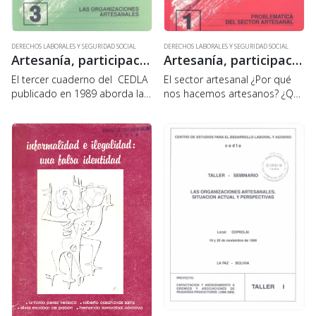
DERECHOS LABORALES Y SEGURIDAD SOCIAL
DERECHOS LABORALES Y SEGURIDAD SOCIAL
Artesanía, participación y cambio 3: Las Organizaciones Artesanales
Artesanía, participación y cambio 1: Problemática del sector artesanal
El tercer cuaderno del CEDLA
EI sector artesanal ¿Por qué
publicado en 1989 aborda la
nos hacemos artesanos? ¿Qué
problemática organizativa del
necesitamos para instalar un
artesanado urbano del país,
taller? ¿Cómo nos
desde los orígenes y procesos
organizamos al comenzar
de formación hasta los
actividades? ¿Cómo
principales resultados del
clasificamos nuestra actividad?
Diagnostico…
¡Qué producimos y para
quienes? La…