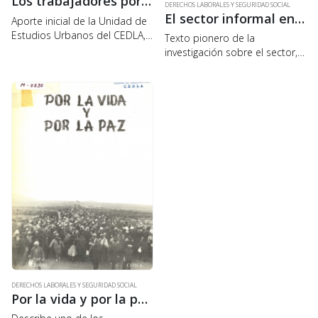
Los trabajadores por cuenta propia en La Paz. Funcionamiento de las unidades económicas, situación laboral e ingresos
DERECHOS LABORALES Y SEGURIDAD SOCIAL
El sector informal en Bolivia
Aporte inicial de la Unidad de
Estudios Urbanos del CEDLA,
Texto pionero de la
dentro de la problemática
investigación sobre el sector,
urbana nacional, para
reúne contenido y debates de
caracterizar las distintas
un seminario que sobre el
formas de organización
tema realizaron el CEDLA y
productiva presentes en la
otras dos instituciones. La
estructura económica de…
primera parte abarca…
DERECHOS LABORALES Y SEGURIDAD SOCIAL
Por la vida y por la paz. Testimonio de la lucha minera