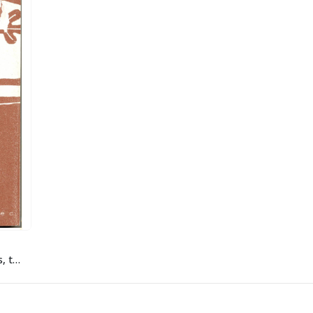
Segunda reforma agraria. Campesinos, tierra y educación popular