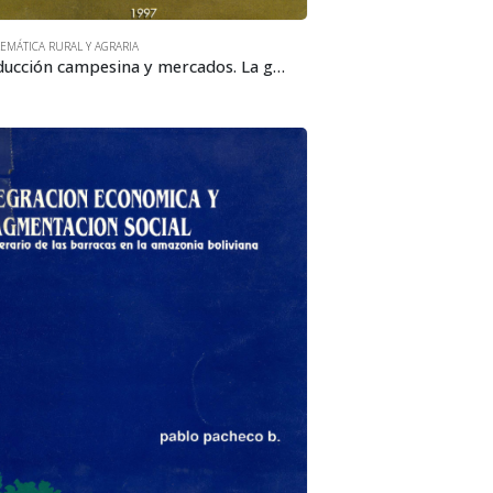
EMÁTICA RURAL Y AGRARIA
Producción campesina y mercados. La ganadería lechera en el altiplano de La Paz