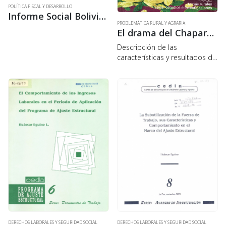
POLÍTICA FISCAL Y DESARROLLO
Informe Social Bolivia 1. Balance de indicadores sociales
PROBLEMÁTICA RURAL Y AGRARIA
El drama del Chapare. La frustración del desarrollo alternativo
Descripción de las
características y resultados de
los programas de erradicación
voluntaria de cocales y
desarrollo alternativo, con
planteamientos destinados a
reconceptualizar ese tipo de
erradicación voluntaria y de
desarrollo….
DERECHOS LABORALES Y SEGURIDAD SOCIAL
DERECHOS LABORALES Y SEGURIDAD SOCIAL