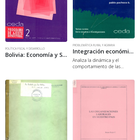
PROBLEMÁTICA RURAL Y AGRARIA
POLÍTICA FISCAL Y DESARROLLO
Integración económica y fragmentación social. El itinerario de las barracas en la amazonia boliviana
Bolivia: Economía y Sociedad. 1982-1985
Analiza la dinámica y el
comportamiento de las
organizaciones de producción
en la economía extractiva de
la amazonia -en torno al
caucho y la castaña- durante
cerca de un siglo…