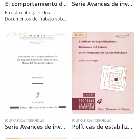
El comportamiento de los ingresos laborales en el periodo de aplicación de programa de ajuste estructural
Serie Avances de investigación 8: La subutilización de la fuerza de trabajo, sus características y comportamiento en el marco del ajuste estructural
En esta entrega de los
Documentos de Trabajo sobre
el Programa de Ajuste
Estructural, se analiza la
intencionalidad de éste en
materia de ingresos laborales,
el comportamiento de los
ingresos…
POLÍTICA FISCAL Y DESARROLLO
POLÍTICA FISCAL Y DESARROLLO
Serie Avances de investigación 7: Evaluación del comportamiento de los ingresos laborales urbanos en el marco del ajuste estructural
Políticas de estabilización y reformas del estado en el programa de ajuste boliviano