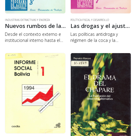
INDUSTRIAS EXTRACTIVAS Y ENERGÍA
POLÍTICA FISCAL Y DESARROLLO
Nuevos rumbos de la minería y de los hidrocarburos en Bolivia
Las drogas y el ajuste en Bolivia
Desde el contexto externo e
Las políticas antidroga y
institucional interno hasta el
régimen de la coca y la
potencial minero nacional, el
economía de esta hoja usada
estudio aborda la evolución
por los narcotraficantes para
del sector y sus perspectivas a
producir cocaína, son los dos
partir de la aplicación del PAE,
temas predominantes en este
además…
estudio, de…