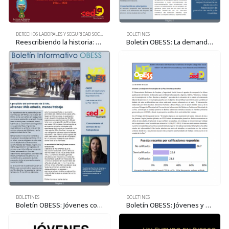
DERECHOS LABORALES Y SEGURIDAD SOCIAL
BOLETINES
Reescribiendo la historia: Manuel Pareja Abecia. Pionero de la jornada de ocho horas de trabajo en Bolivia-Huanuni; Máximo líder sindical minero 1914-1920
Boletin OBESS: La demanda laboral de jóvenes en el municipio de La Paz
BOLETINES
BOLETINES
Boletín OBESS: Jóvenes con mas estudio, menos trabajo
Boletín OBESS: Jóvenes y trabajo en el municipio de La Paz. Brechas y desafíos