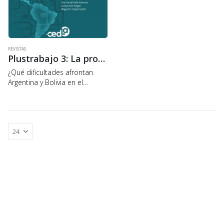
REVISTAS
Plustrabajo 3: La problemática de la energía en Latinoamérica
¿Qué dificultades afrontan
Argentina y Bolivia en el
entorno energético regional,
particularmente la exportación
de gas boliviano al mercado
brasileño?, ¿cuáles son las
perspectivas del bioetanol?,
¿cómo afrontarán Argentina y…