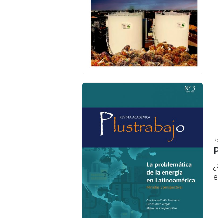
R
¿
e
a