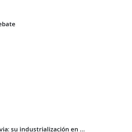
debate
Cuadernos de Coyuntura 35: Biodiésel en Bolivia: su industrialización en debate