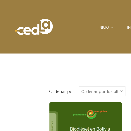
INICIO
I
Ordenar por: