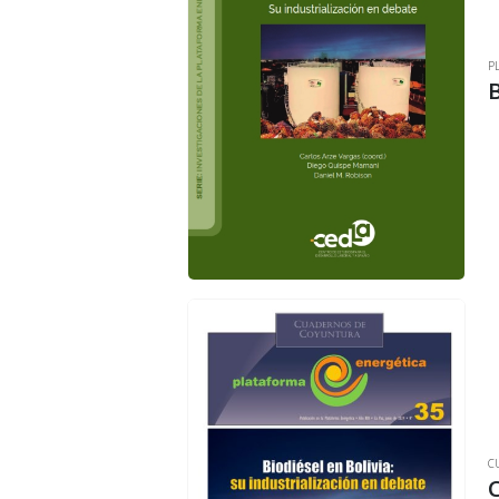
P
B
C