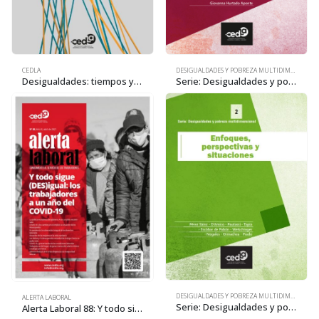
CEDLA
DESIGUALDADES Y POBREZA MULTIDIMENSIONAL
Desigualdades: tiempos y trabajos. Principales resultados de la Encuesta Urbana de Uso del Tiempo 2023. La Paz, Cochabamba, Santa Cruz y El Alto
Serie: Desigualdades y pobreza multidimensional. Pobreza multidimensional y efectos de la crisis del COVID-19 en Bolivia 2021
DESIGUALDADES Y POBREZA MULTIDIMENSIONAL
ALERTA LABORAL
Serie: Desigualdades y pobreza multidimensional. Enfoques, perspectivas y situaciones
Alerta Laboral 88: Y todo sigue (DES)igual: los trabajadores a un año del COVID-19