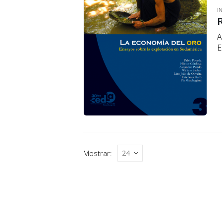
I
A
E
p
e
Mostrar: