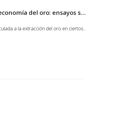
Reporte anual de industrias extractivas 3: La economía del oro: ensayos sobre la explotación en Sudamérica • 2015
nculada a la extracción del oro en ciertos