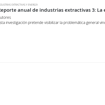
NDUSTRIAS EXTRACTIVAS Y ENERGÍA
utores
sta investigación pretende visibilizar la problemática general vi
aíses de la región sudamericana. Es una lectura
xploratoria y preliminar que contribuirá al debate sobre…