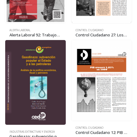
ALERTA LABORAL
CONTROL CIUDADANO
Alerta Laboral 92: Trabajos precarios para jóvenes y rentas míseras para los jubilados
Control Ciudadano 27: Los costos recuperables y su relación con la «nacionalización»
CONTROL CIUDADANO
Control Ciudadano 12: PIB crecerá 2,83% en 2009
INDUSTRIAS EXTRACTIVAS Y ENERGÍA
Gasolinazo: subvención popular al Estado y a las petroleras. Análisis de la política económica, fiscal y petrolera