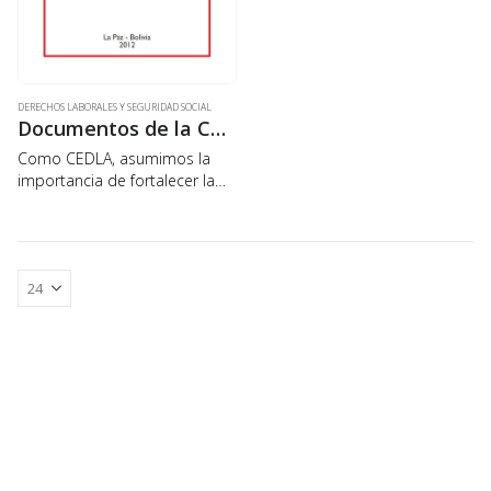
DERECHOS LABORALES Y SEGURIDAD SOCIAL
Documentos de la Central Obrera Boliviana (COB)
Como CEDLA, asumimos la
importancia de fortalecer la
formación del proletariado del
país, en la realidad
económica, social y laboral en
las que se debate del país, la
misma que…