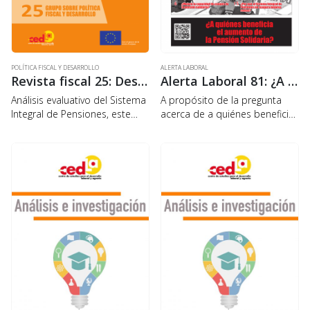
POLÍTICA FISCAL Y DESARROLLO
ALERTA LABORAL
Revista fiscal 25: Desigualdad y pérdida de poder adquisitivo de la Pensión Solidaria
Alerta Laboral 81: ¿A quiénes beneficia el aumento de la Pensión Solidaria?
Análisis evaluativo del Sistema
A propósito de la pregunta
Integral de Pensiones, este
acerca de a quiénes beneficia
estudio muestra sus efectos
el aumento de la Pensión
sobre el nivel y poder de
Solidaria, la entrega N° 81 de
compra de las rentas de vejez,
la revista del CEDLA, halló que
identifica a los principales
en el país…
beneficiarios y…