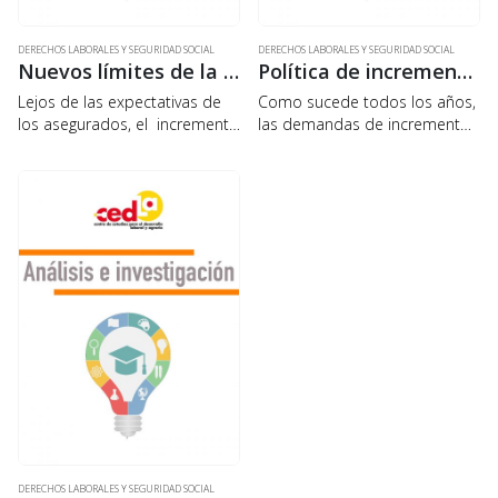
DERECHOS LABORALES Y SEGURIDAD SOCIAL
DERECHOS LABORALES Y SEGURIDAD SOCIAL
Nuevos límites de la escala solidaria. Variaciones del poder de compra de la Pensión Solidaria de Vejez
Política de incremento salarial y costo de vida
Lejos de las expectativas de
Como sucede todos los años,
los asegurados, el incremento
las demandas de incremento
de los límites de la escala
porcentual al salario mínimo
solidaria en 2017, ha sido
nacional y al salario básico por
insuficiente para evitar la
parte de los trabajadores, son
pérdida del poder de compra
consideradas inviables,
de…
desproporcionadas y un
desincentivo…
DERECHOS LABORALES Y SEGURIDAD SOCIAL