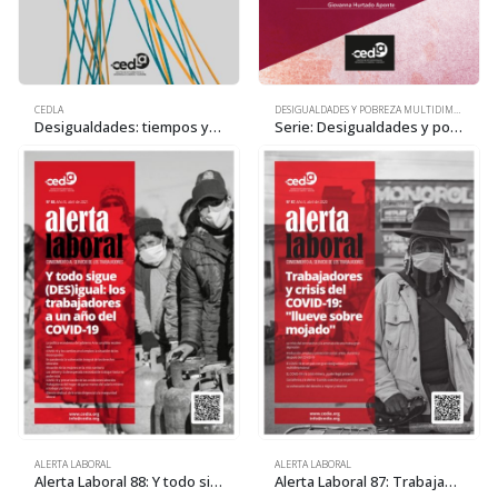
CEDLA
DESIGUALDADES Y POBREZA MULTIDIMENSIONAL
Desigualdades: tiempos y trabajos. Principales resultados de la Encuesta Urbana de Uso del Tiempo 2023. La Paz, Cochabamba, Santa Cruz y El Alto
Serie: Desigualdades y pobreza multidimensional. Pobreza multidimensional y efectos de la crisis del COVID-19 en Bolivia 2021
ALERTA LABORAL
ALERTA LABORAL
Alerta Laboral 88: Y todo sigue (DES)igual: los trabajadores a un año del COVID-19
Alerta Laboral 87: Trabajadores y crisis del COVID-19: «llueve sobre mojado»