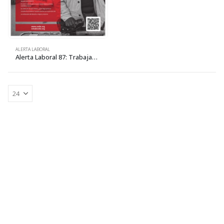
ALERTA LABORAL
Alerta Laboral 87: Trabajadores y crisis del COVID-19: «llueve sobre mojado»