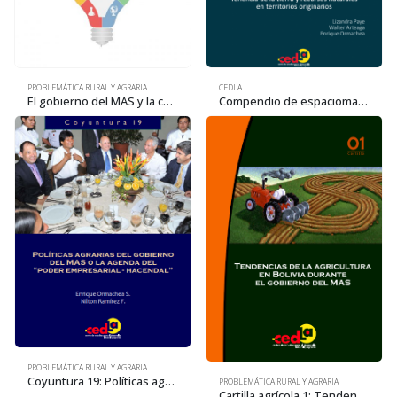
PROBLEMÁTICA RURAL Y AGRARIA
CEDLA
El gobierno del MAS y la consolidación de la base material del “poder empresarial hacendal”
Compendio de espaciomapas de TCO y TIOC en tierras altas. Tenencia de la tierra y recursos naturales en territorios originarios (2013)
PROBLEMÁTICA RURAL Y AGRARIA
Coyuntura 19: Políticas agrarias del gobierno del MAS o la agenda del “poder empresarial – hacendal”
PROBLEMÁTICA RURAL Y AGRARIA
Cartilla agrícola 1: Tendencias de la agricultura en el gobierno del MAS