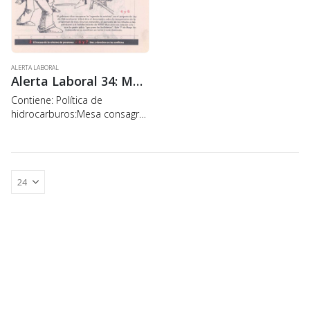
ALERTA LABORAL
Alerta Laboral 34: Mesa consagra la ley de Goni
Contiene: Política de
hidrocarburos:Mesa consagra
la Ley de Goni El gobierno dice
recuperar la “agenda de
octubre” en el proyecto de Ley
de Hidrocarburos. ¿Qué dice
el documento sobre la…