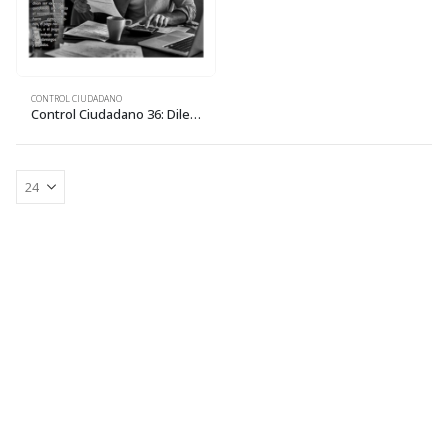
CONTROL CIUDADANO
Control Ciudadano 36: Dilemas del teletrabajo en Bolivia: ¿ventajas o explotación laboral?