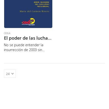
CEDLA
El poder de las luchas sociales
No se puede entender la
insurrección de 2003 sin
comprender la base material
que la engendró, cuyos pilares
se encuentran en: la
colonización de Bolivia, por
parte de los países…