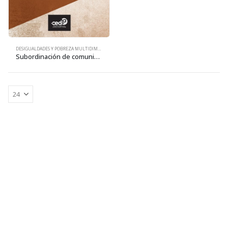
DESIGUALDADES Y POBREZA MULTIDIMENSIONAL
Subordinación de comunidades indígenas y campesinas al capital maderero industrial: estado del arte