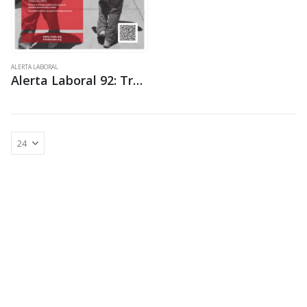
ALERTA LABORAL
Alerta Laboral 92: Trabajos precarios para jóvenes y rentas míseras para los jubilados