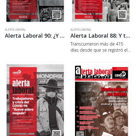
ALERTA LABORAL
ALERTA LABORAL
Alerta Laboral 90: ¿Y nuestros derechos? Situación de los trabajadores en Bolivia
Alerta Laboral 88: Y todo sigue (DES)igual: los trabajadores a un año del COVID-19
Transcurrieron más de 415
días desde que se registró el
primer caso de COVID-19 en el
país, tiempo que para muchas
personas pareció una
eternidad por el proceso lento
de…