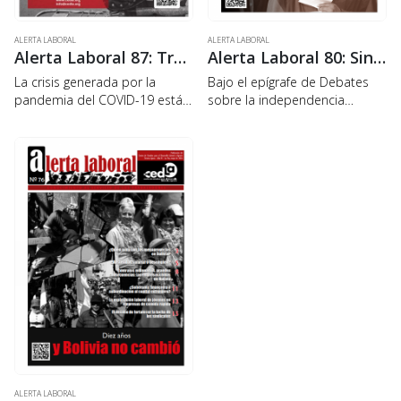
ALERTA LABORAL
ALERTA LABORAL
Alerta Laboral 87: Trabajadores y crisis del COVID-19: «llueve sobre mojado»
Alerta Laboral 80: Sindicalismo en Bolivia
La crisis generada por la
Bajo el epígrafe de Debates
pandemia del COVID-19 está
sobre la independencia
revelando dramáticamente las
sindical y su vigencia, el N° 80
desigualdades sociales y la
de la revista del CEDLA recurre
pobreza en Bolivia. Enfermar o
a la memoria colectiva de los
mantenerse en cuarentena
antiguos dirigentes para…
depende, en buena parte, de
las…
ALERTA LABORAL