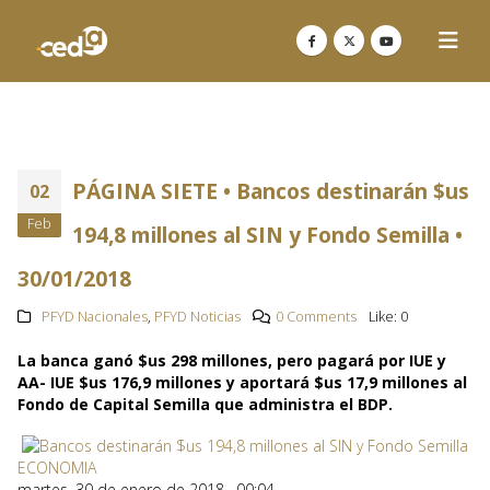
PÁGINA SIETE • Bancos destinarán $us
02
Feb
194,8 millones al SIN y Fondo Semilla •
30/01/2018
PFYD Nacionales
,
PFYD Noticias
0 Comments
Like:
0
La banca ganó $us 298 millones, pero pagará por IUE y
AA- IUE $us 176,9 millones y aportará $us 17,9 millones al
Fondo de Capital Semilla que administra el BDP.
ECONOMIA
martes, 30 de enero de 2018 · 00:04