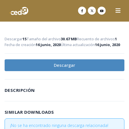
Descargar
15
Tamaño del archivo
30.67 MB
Recuento de archivos
1
Fecha de creación
16 junio, 2020
Última actualización
16 junio, 2020
Descargar
DESCRIPCIÓN
SIMILAR DOWNLOADS
¡No se ha encontrado ninguna descarga relacionada!