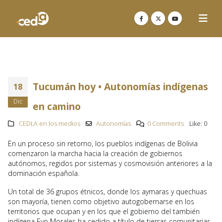
Tucumán hoy • Autonomías indígenas
18
Dic
en camino
CEDLA en los medios
Autonomías
0 Comments
Like:
0
En un proceso sin retorno, los pueblos indígenas de Bolivia
comenzaron la marcha hacia la creación de gobiernos
autónomos, regidos por sistemas y cosmovisión anteriores a la
dominación española.
Un total de 36 grupos étnicos, donde los aymaras y quechuas
son mayoría, tienen como objetivo autogobernarse en los
territorios que ocupan y en los que el gobierno del también
indígena Evo Morales ha cedido a título de tierras comunitarias