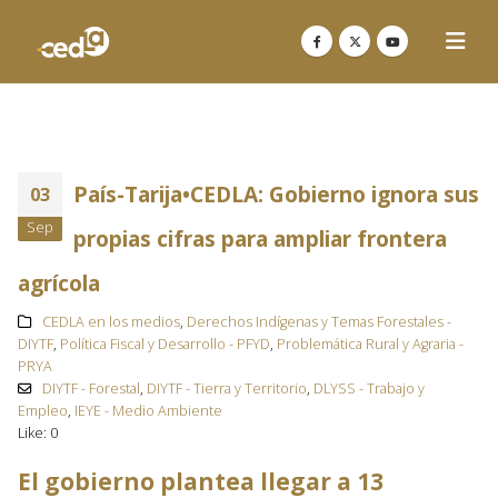
País-Tarija•CEDLA: Gobierno ignora sus
03
Sep
propias cifras para ampliar frontera
agrícola
CEDLA en los medios
,
Derechos Indígenas y Temas Forestales -
DIYTF
,
Política Fiscal y Desarrollo - PFYD
,
Problemática Rural y Agraria -
PRYA
DIYTF - Forestal
,
DIYTF - Tierra y Territorio
,
DLYSS - Trabajo y
Empleo
,
IEYE - Medio Ambiente
Like:
0
El gobierno plantea llegar a 13