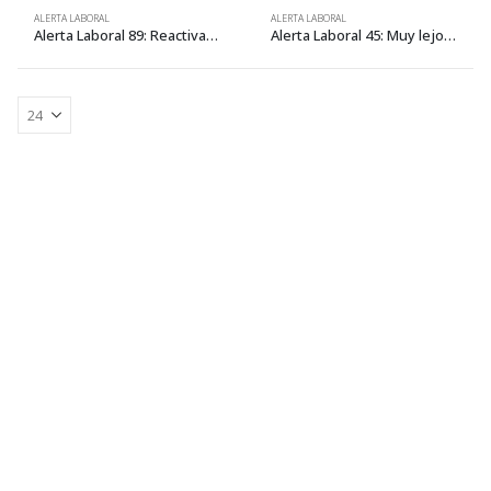
ALERTA LABORAL
ALERTA LABORAL
Alerta Laboral 89: Reactivación económica: medidas insuficientes y precariedad laboral
Alerta Laboral 45: Muy lejos de la revolución agraria