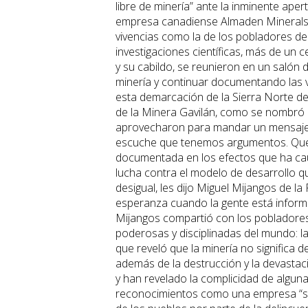
libre de minería” ante la inminente aper
empresa canadiense Almaden Minerals, q
vivencias como la de los pobladores de 
investigaciones científicas, más de un 
y su cabildo, se reunieron en un salón d
minería y continuar documentando las 
esta demarcación de la Sierra Norte de
de la Minera Gavilán, como se nombró a
aprovecharon para mandar un mensaje: 
escuche que tenemos argumentos. Que 
documentada en los efectos que ha cau
lucha contra el modelo de desarrollo q
desigual, les dijo Miguel Mijangos de 
esperanza cuando la gente está informa
Mijangos compartió con los pobladores 
poderosas y disciplinadas del mundo: 
que reveló que la minería no significa d
además de la destrucción y la devastaci
y han revelado la complicidad de algun
reconocimientos como una empresa “soc