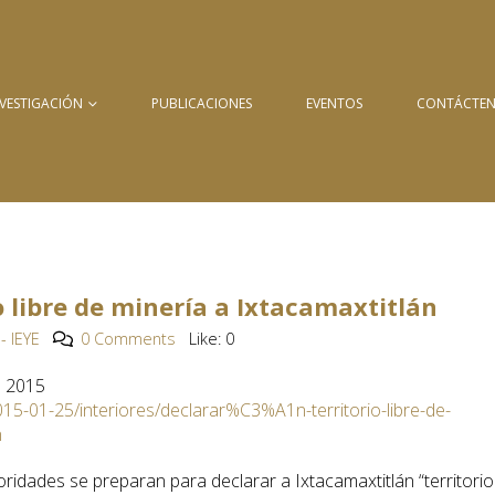
NVESTIGACIÓN
PUBLICACIONES
EVENTOS
CONTÁCTE
o libre de minería a Ixtacamaxtitlán
- IEYE
0 Comments
Like:
0
e 2015
15-01-25/interiores/declarar%C3%A1n-territorio-libre-de-
n
oridades se preparan para declarar a Ixtacamaxtitlán “territorio