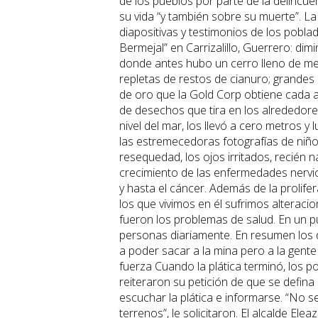
de los pueblos por parte de la delincue
su vida “y también sobre su muerte”. L
diapositivas y testimonios de los poblad
Bermejal” en Carrizalillo, Guerrero: d
donde antes hubo un cerro lleno de mez
repletas de restos de cianuro; grandes
de oro que la Gold Corp obtiene cada 
de desechos que tira en los alrededore
nivel del mar, los llevó a cero metros 
las estremecedoras fotografías de niño
resequedad, los ojos irritados, recién n
crecimiento de las enfermedades nervios
y hasta el cáncer. Además de la prolif
los que vivimos en él sufrimos alteraci
fueron los problemas de salud. En un p
personas diariamente. En resumen los 
a poder sacar a la mina pero a la gente 
fuerza Cuando la plática terminó, los p
reiteraron su petición de que se defina
escuchar la plática e informarse. “No s
terrenos”, le solicitaron. El alcalde Ele