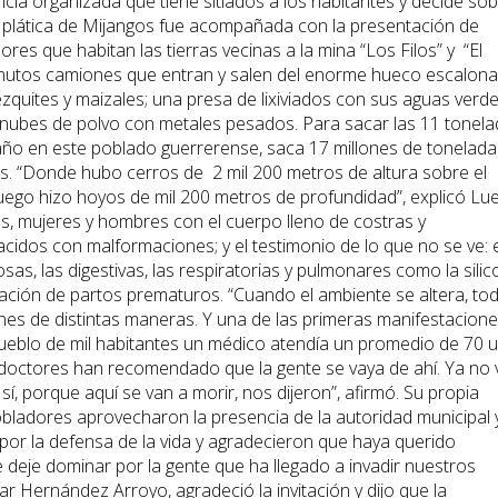
ncia organizada que tiene sitiados a los habitantes y decide so
a plática de Mijangos fue acompañada con la presentación de
ores que habitan las tierras vecinas a la mina “Los Filos” y “El
iminutos camiones que entran y salen del enorme hueco escalon
quites y maizales; una presa de lixiviados con sus aguas verd
 nubes de polvo con metales pesados. Para sacar las 11 tonel
año en este poblado guerrerense, saca 17 millones de tonelada
s. “Donde hubo cerros de 2 mil 200 metros de altura sobre el
y luego hizo hoyos de mil 200 metros de profundidad”, explicó Lu
s, mujeres y hombres con el cuerpo lleno de costras y
acidos con malformaciones; y el testimonio de lo que no se ve: e
as, las digestivas, las respiratorias y pulmonares como la silic
eración de partos prematuros. “Cuando el ambiente se altera, to
ones de distintas maneras. Y una de las primeras manifestacion
ueblo de mil habitantes un médico atendía un promedio de 70 u
doctores han recomendado que la gente se vaya de ahí. Ya no 
sí, porque aquí se van a morir, nos dijeron”, afirmó. Su propia
obladores aprovecharon la presencia de la autoridad municipal y
 por la defensa de la vida y agradecieron que haya querido
e deje dominar por la gente que ha llegado a invadir nuestros
azar Hernández Arroyo, agradeció la invitación y dijo que la