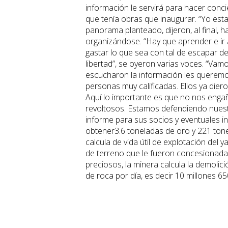
información le servirá para hacer conc
que tenía obras que inaugurar. “Yo est
panorama planteado, dijeron, al final,
organizándose. “Hay que aprender e ir a
gastar lo que sea con tal de escapar de
libertad”, se oyeron varias voces. “Vam
escucharon la información les queremos
personas muy calificadas. Ellos ya die
Aquí lo importante es que no nos enga
revoltosos. Estamos defendiendo nuest
informe para sus socios y eventuales in
obtener3.6 toneladas de oro y 221 ton
calcula de vida útil de explotación del 
de terreno que le fueron concesionada
preciosos, la minera calcula la demolic
de roca por día, es decir 10 millones 6