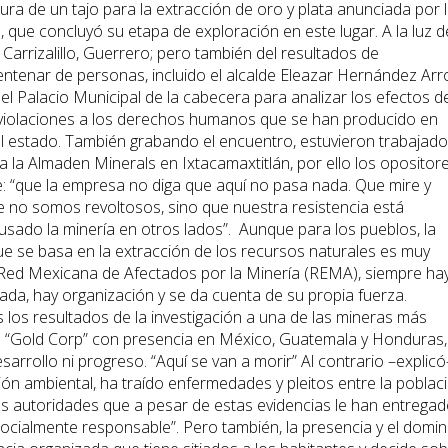
tura de un tajo para la extracción de oro y plata anunciada por 
ue concluyó su etapa de exploración en este lugar. A la luz d
Carrizalillo, Guerrero; pero también del resultados de
centenar de personas, incluido el alcalde Eleazar Hernández Ar
el Palacio Municipal de la cabecera para analizar los efectos de
violaciones a los derechos humanos que se han producido en
l estado. También grabando el encuentro, estuvieron trabajad
 la Almaden Minerals en Ixtacamaxtitlán, por ello los opositor
“que la empresa no diga que aquí no pasa nada. Que mire y
no somos revoltosos, sino que nuestra resistencia está
sado la minería en otros lados”. Aunque para los pueblos, la
ue se basa en la extracción de los recursos naturales es muy
la Red Mexicana de Afectados por la Minería (REMA), siempre ha
da, hay organización y se da cuenta de su propia fuerza.
los resultados de la investigación a una de las mineras más
la “Gold Corp” con presencia en México, Guatemala y Honduras,
esarrollo ni progreso. “Aquí se van a morir” Al contrario –explicó
ón ambiental, ha traído enfermedades y pleitos entre la poblaci
as autoridades que a pesar de estas evidencias le han entrega
ialmente responsable”. Pero también, la presencia y el domin