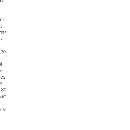
bre
ado
es
adas
s
ego,
l
osis
dos
es
 80
van
 le