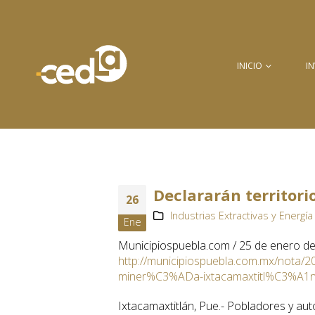
INICIO
I
Declararán territori
26
Industrias Extractivas y Energía 
Ene
Municipiospuebla.com / 25 de enero d
http://municipiospuebla.com.mx/nota/20
miner%C3%ADa-ixtacamaxtitl%C3%A1
Ixtacamaxtitlán, Pue.- Pobladores y aut