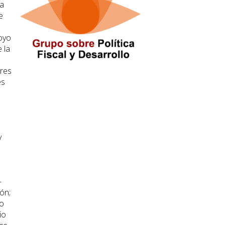
la
e
royo
 la
ores
es
y
-
ón;
do
io