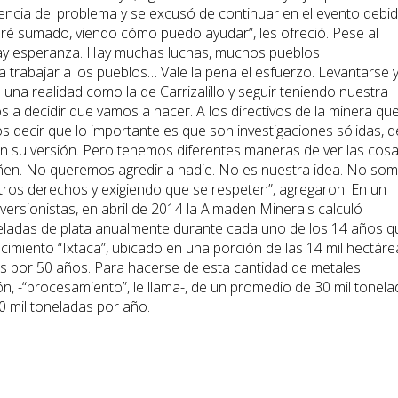
iencia del problema y se excusó de continuar en el evento debi
aré sumado, viendo cómo puedo ayudar”, les ofreció. Pese al
 hay esperanza. Hay muchas luchas, muchos pueblos
 trabajar a los pueblos… Vale la pena el esfuerzo. Levantarse 
 una realidad como la de Carrizalillo y seguir teniendo nuestra
os a decidir que vamos a hacer. A los directivos de la minera qu
 decir que lo importante es que son investigaciones sólidas, d
ron su versión. Pero tenemos diferentes maneras de ver las cosa
ñen. No queremos agredir a nadie. No es nuestra idea. No so
ros derechos y exigiendo que se respeten”, agregaron. En un
versionistas, en abril de 2014 la Almaden Minerals calculó
eladas de plata anualmente durante cada uno de los 14 años q
yacimiento “Ixtaca”, ubicado en una porción de las 14 mil hectár
s por 50 años. Para hacerse de esta cantidad de metales
ión, -“procesamiento”, le llama-, de un promedio de 30 mil tonel
50 mil toneladas por año.