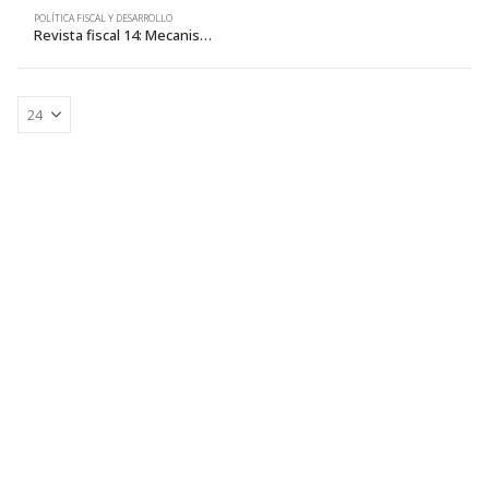
POLÍTICA FISCAL Y DESARROLLO
Revista fiscal 14: Mecanismos financieros alternativos para la inversión pública local